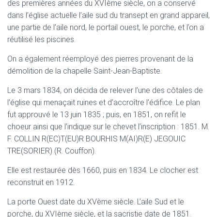
T
des premières années du XVIème siècle, on a conservé
I
dans l’église actuelle l’aile sud du transept en grand appareil,
O
une partie de l’aile nord, le portail ouest, le porche, et l’on a
N
réutilisé les piscines.
On a également réemployé des pierres provenant de la
démolition de la chapelle Saint-Jean-Baptiste.
Le 3 mars 1834, on décida de relever l’une des côtales de
l’église qui menaçait ruines et d’accroître l’édifice. Le plan
fut approuvé le 13 juin 1835 ; puis, en 1851, on refit le
choeur ainsi que l’indique sur le chevet l’inscription : 1851. M.
F. COLLIN R(EC)T(EU)R BOURHIS M(AI)R(E) JEGOUIC
TRE(SORIER) (R. Couffon).
Elle est restaurée dès 1660, puis en 1834. Le clocher est
reconstruit en 1912.
La porte Ouest date du XVème siècle. L’aile Sud et le
porche, du XVIème siècle, et la sacristie date de 1851.