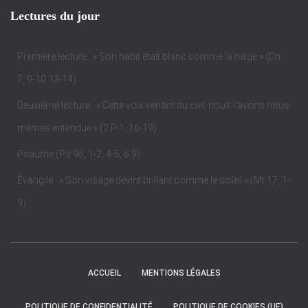
Lectures du jour
Première lecture : « Son habit était blanc comme la neige » (Dn
7, 9-10.13-14)
Deuxième lecture : « Cette voix venant du ciel, nous l’avons nous-
mêmes entendue » (2 P 1, 16-19)
Psaume (Ps 96, 1-2, 4-5, 6.9)
Évangile : « Son visage devint brillant comme le soleil » (Mt 17, 1-
9)
ACCUEIL
MENTIONS LÉGALES
POLITIQUE DE CONFIDENTIALITÉ
POLITIQUE DE COOKIES (UE)