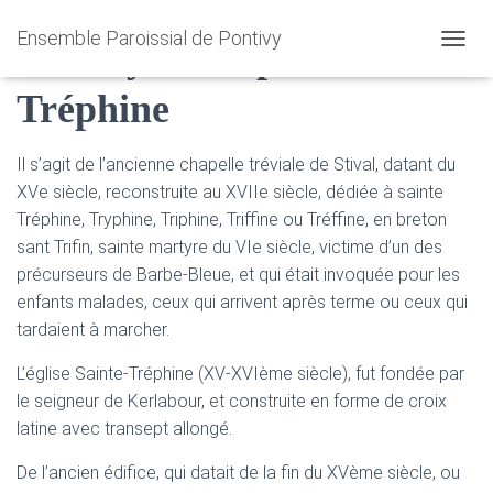
Ensemble Paroissial de Pontivy
Pontivy – Chapelle Sainte
O
U
Tréphine
V
R
I
R
Il s’agit de l’ancienne chapelle tréviale de Stival, datant du
/
XVe siècle, reconstruite au XVIIe siècle, dédiée à sainte
F
Tréphine, Tryphine, Triphine, Triffine ou Tréffine, en breton
E
R
sant Trifin, sainte martyre du VIe siècle, victime d’un des
M
précurseurs de Barbe-Bleue, et qui était invoquée pour les
E
enfants malades, ceux qui arrivent après terme ou ceux qui
R
tardaient à marcher.
L
A
N
L’église Sainte-Tréphine (XV-XVIème siècle), fut fondée par
A
le seigneur de Kerlabour, et construite en forme de croix
V
latine avec transept allongé.
I
G
De l’ancien édifice, qui datait de la fin du XVème siècle, ou
A