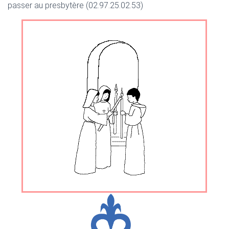
T
passer au presbytère (02.97.25.02.53)
I
O
N