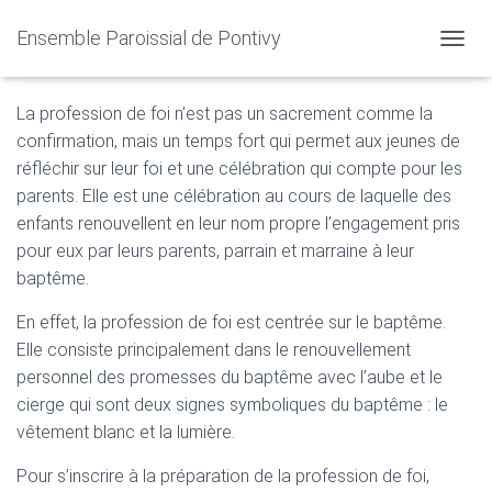
Ensemble Paroissial de Pontivy
Profession de Foi
O
U
V
La profession de foi n’est pas un sacrement comme la
R
confirmation, mais un temps fort qui permet aux jeunes de
I
R
réfléchir sur leur foi et une célébration qui compte pour les
/
parents. Elle est une célébration au cours de laquelle des
F
enfants renouvellent en leur nom propre l’engagement pris
E
R
pour eux par leurs parents, parrain et marraine à leur
M
baptême.
E
R
En effet, la profession de foi est centrée sur le baptême.
L
Elle consiste principalement dans le renouvellement
A
N
personnel des promesses du baptême avec l’aube et le
A
cierge qui sont deux signes symboliques du baptême : le
V
vêtement blanc et la lumière.
I
G
A
Pour s’inscrire à la préparation de la profession de foi,