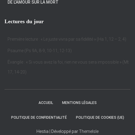
DE L’AMOUR SUR LA MORT
Lectures du jour
Première lecture : « Le juste vivra par sa fidélité » (Ha 1, 12 – 2, 4)
Psaume (Ps 9A, 8-9, 10-11, 12-13)
Évangile : « Si vous avez la foi, rien ne vous sera impossible » (Mt
17, 14-20)
ACCUEIL
MENTIONS LÉGALES
POLITIQUE DE CONFIDENTIALITÉ
POLITIQUE DE COOKIES (UE)
Hestia | Développé par
ThemeIsle