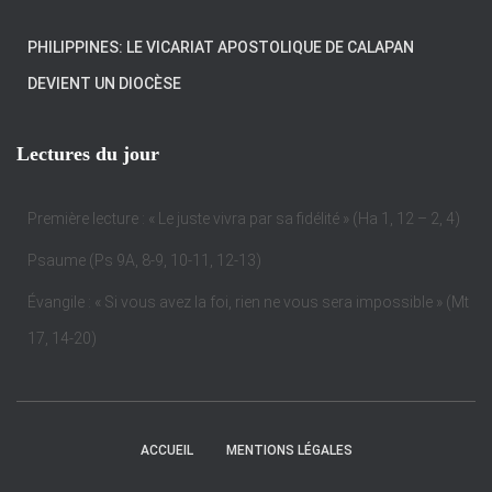
PHILIPPINES: LE VICARIAT APOSTOLIQUE DE CALAPAN
DEVIENT UN DIOCÈSE
Lectures du jour
Première lecture : « Le juste vivra par sa fidélité » (Ha 1, 12 – 2, 4)
Psaume (Ps 9A, 8-9, 10-11, 12-13)
Évangile : « Si vous avez la foi, rien ne vous sera impossible » (Mt
17, 14-20)
ACCUEIL
MENTIONS LÉGALES