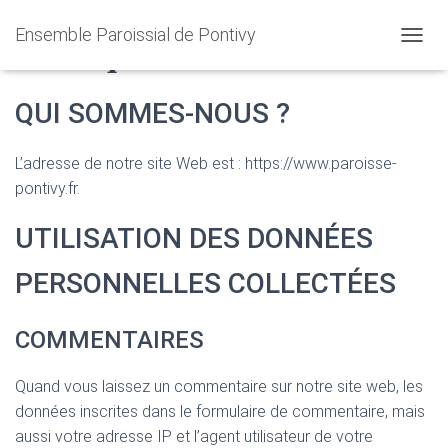
Ensemble Paroissial de Pontivy
Politique de confidentialité
O
U
V
QUI SOMMES-NOUS ?
R
I
R
L’adresse de notre site Web est : https://www.paroisse-
/
F
pontivy.fr.
E
R
UTILISATION DES DONNÉES
M
E
PERSONNELLES COLLECTÉES
R
L
A
COMMENTAIRES
N
A
V
Quand vous laissez un commentaire sur notre site web, les
I
données inscrites dans le formulaire de commentaire, mais
G
A
aussi votre adresse IP et l’agent utilisateur de votre