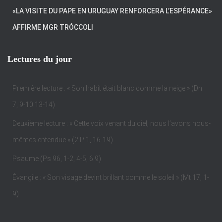
«LA VISITE DU PAPE EN URUGUAY RENFORCERA L’ESPÉRANCE»
AFFIRME MGR TRÓCCOLI
Lectures du jour
Première lecture : « Son habit était blanc comme la neige » (Dn
7, 9-10.13-14)
Deuxième lecture : « Cette voix venant du ciel, nous l’avons nous-
mêmes entendue » (2 P 1, 16-19)
Psaume (Ps 96, 1-2, 4-5, 6.9)
Évangile : « Son visage devint brillant comme le soleil » (Mt 17, 1-
9)