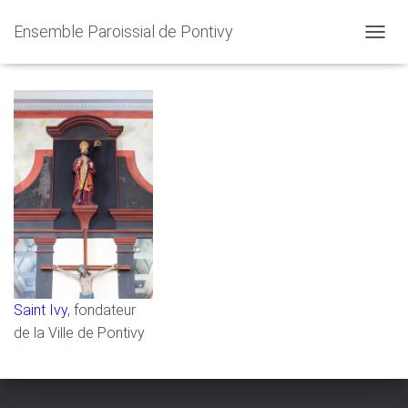
Ensemble Paroissial de Pontivy
Nos Saints
O
U
V
R
I
R
/
F
E
R
M
E
R
L
A
N
Saint Ivy
, fondateur
A
de la Ville de Pontivy
V
I
G
A