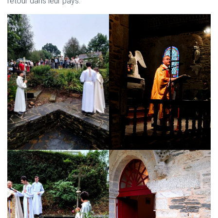
retour dans leur pays.
T
I
O
N