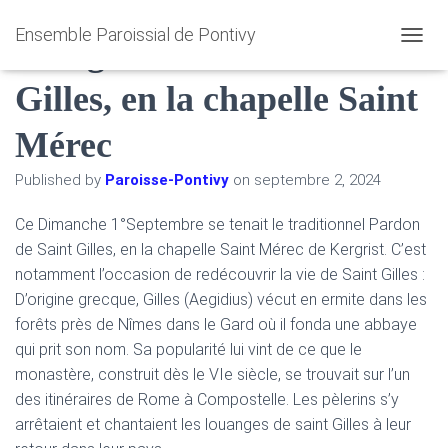
Ensemble Paroissial de Pontivy
[Kergrist] Pardon de Saint
O
U
Gilles, en la chapelle Saint
V
R
I
Mérec
R
/
Published by
Paroisse-Pontivy
on
septembre 2, 2024
F
E
R
Ce Dimanche 1°Septembre se tenait le traditionnel Pardon
M
de Saint Gilles, en la chapelle Saint Mérec de Kergrist. C’est
E
notamment l’occasion de redécouvrir la vie de Saint Gilles :
R
D’origine grecque, Gilles (Aegidius) vécut en ermite dans les
L
A
forêts près de Nîmes dans le Gard où il fonda une abbaye
N
qui prit son nom. Sa popularité lui vint de ce que le
A
monastère, construit dès le VIe siècle, se trouvait sur l’un
V
I
des itinéraires de Rome à Compostelle. Les pèlerins s’y
G
arrêtaient et chantaient les louanges de saint Gilles à leur
A