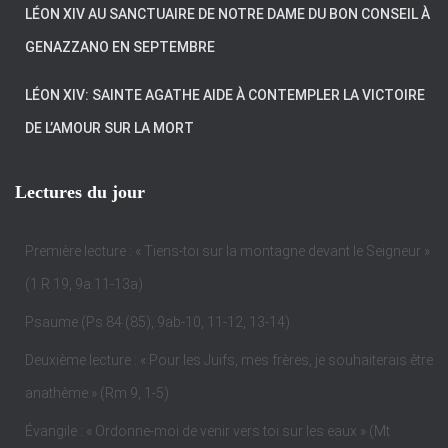
LÉON XIV AU SANCTUAIRE DE NOTRE DAME DU BON CONSEIL À
GENAZZANO EN SEPTEMBRE
LÉON XIV: SAINTE AGATHE AIDE À CONTEMPLER LA VICTOIRE
DE L’AMOUR SUR LA MORT
Lectures du jour
Première lecture : « Tiens-toi sur la montagne devant le Seigneur »
(1 R 19, 9a.11-13a)
Psaume (Ps 84 (85), 9ab-10, 11-12, 13-14)
Deuxième lecture : « Pour les Juifs, mes frères, je souhaiterais être
anathème » (Rm 9, 1-5)
Évangile : « Ordonne-moi de venir vers toi sur les eaux » (Mt