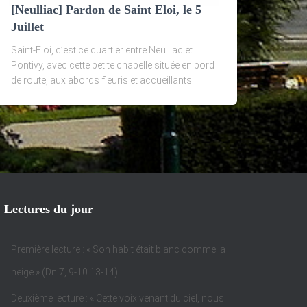
[Neulliac] Pardon de Saint Eloi, le 5
Juillet
Saint-Eloi, c’est ce quartier entre Neulliac et
Pontivy, avec cette petite chapelle située en bord
de route, aux abords fleuris et accueillants.
Lectures du jour
Première lecture : « Son habit était blanc comme la
neige » (Dn 7, 9-10.13-14)
Deuxième lecture : « Cette voix venant du ciel, nous