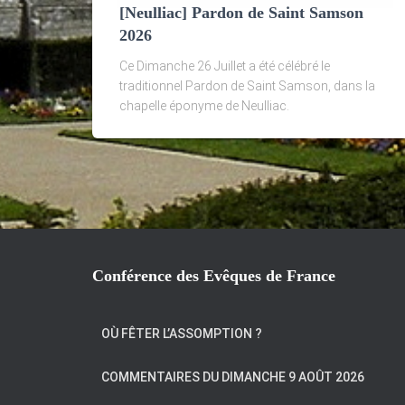
[Neulliac] Pardon de Saint Samson
2026
Ce Dimanche 26 Juillet a été célébré le
traditionnel Pardon de Saint Samson, dans la
chapelle éponyme de Neulliac.
Conférence des Evêques de France
OÙ FÊTER L’ASSOMPTION ?
COMMENTAIRES DU DIMANCHE 9 AOÛT 2026