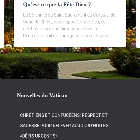
Qu’est ce que la Fête Dieu ?
La Solennité du Saint Sacrement du Corps et du
Sang du Christ, aussi appelée Fête Dieu, est
célébrée le second Dimanche après la
Pentecôte, soit soixante jours après Pâques.
Nouvelles du Vatican
CHRÉTIENS ET CONFUCÉENS: RESPECT ET
SAGESSE POUR RELEVER AUJOURD’HUI LES
«DÉFIS URGENTS»