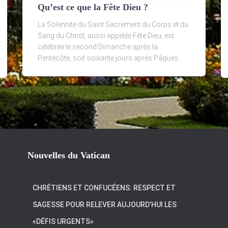
Qu’est ce que la Fête Dieu ?
La Solennité du Saint Sacrement du Corps et du
Sang du Christ, aussi appelée Fête Dieu, est
célébrée le second Dimanche après la
Pentecôte, soit soixante jours après Pâques.
Nouvelles du Vatican
CHRÉTIENS ET CONFUCÉENS: RESPECT ET
SAGESSE POUR RELEVER AUJOURD’HUI LES
«DÉFIS URGENTS»