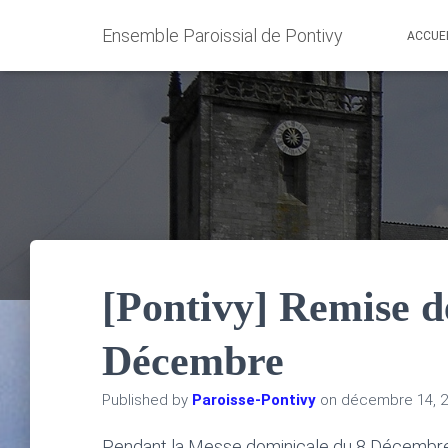
Ensemble Paroissial de Pontivy
ACCUE
[Pontivy] Remise d
Décembre
Published by
Paroisse-Pontivy
on
décembre 14, 
Pendant la Messe dominicale du 8 Décembre, 