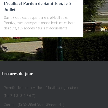
[Neulliac] Pardon de Saint Eloi, le 5
Juillet
Saint-Eloi, c’est ce quartier entre Neulliac et
Pontivy, avec cette petite chapelle située en bord
de route, aux abords fleuris et accueillants.
Lectures du jour
Première lecture : « Malheur à la ville sanguinaire »
(Na 2, 1.3 ; 3, 1-3.6-7)
Cantique (Dt 32, 35cd-36ab, 39abcd, 41)