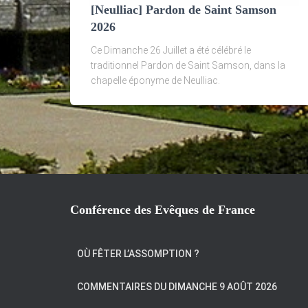
[Neulliac] Pardon de Saint Samson
2026
Ce Dimanche 26 Juillet a été célébré le
traditionnel Pardon de Saint Samson, dans la
chapelle éponyme de Neulliac.
Conférence des Evêques de France
OÙ FÊTER L’ASSOMPTION ?
COMMENTAIRES DU DIMANCHE 9 AOÛT 2026