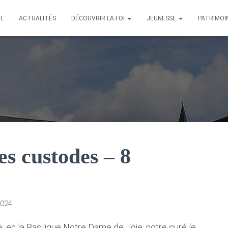
IL
ACTUALITÉS
DÉCOUVRIR LA FOI
JEUNESSE
PATRIMOI
es custodes – 8
2024
en la Basilique Notre Dame de Joie, notre curé le