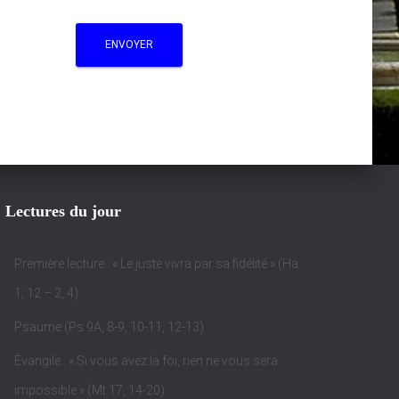
Lectures du jour
Première lecture : « Le juste vivra par sa fidélité » (Ha
1, 12 – 2, 4)
Psaume (Ps 9A, 8-9, 10-11, 12-13)
Évangile : « Si vous avez la foi, rien ne vous sera
impossible » (Mt 17, 14-20)