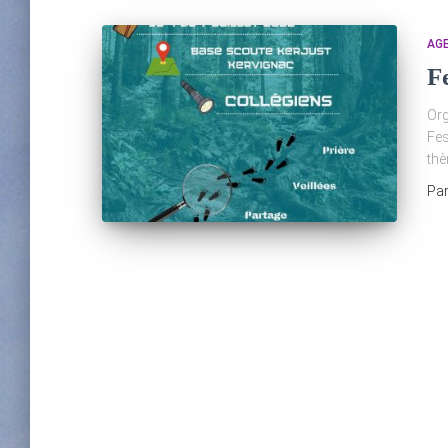
AG
Fe
Org
Fes
thè
Pa