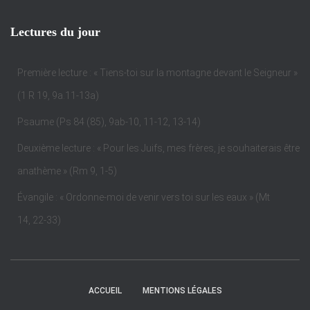
Lectures du jour
Première lecture : « Tiens-toi sur la montagne devant le Seigneur »
(1 R 19, 9a.11-13a)
Psaume (Ps 84 (85), 9ab-10, 11-12, 13-14)
Deuxième lecture : « Pour les Juifs, mes frères, je souhaiterais être
anathème » (Rm 9, 1-5)
Évangile : « Ordonne-moi de venir vers toi sur les eaux » (Mt
14, 22-33)
ACCUEIL
MENTIONS LÉGALES