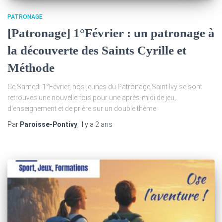
PATRONAGE
[Patronage] 1°Février : un patronage à
la découverte des Saints Cyrille et
Méthode
Ce Samedi 1°Février, nos jeunes du Patronage Saint Ivy se sont
retrouvés une nouvelle fois pour une après-midi de jeu,
d’enseignement et de prière sur un double thème
Par
Paroisse-Pontivy
, il y a
2 ans