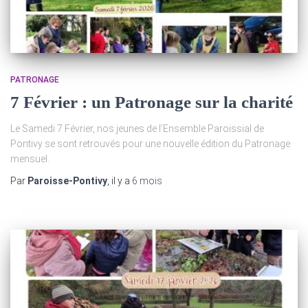
PATRONAGE
7 Février : un Patronage sur la charité
Le Samedi 7 Février, nos jeunes de l’Ensemble Paroissial de
Pontivy se sont retrouvés pour une nouvelle édition du Patronage
mensuel.
Par
Paroisse-Pontivy
, il y a
6 mois