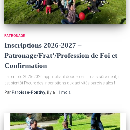
PATRONAGE
Inscriptions 2026-2027 –
Patronage/Frat’/Profession de Foi et
Confirmation
La rentrée 2025-2026 approchant doucement, mais sûrement, il
est bientôt l’heure des inscriptions aux activités paroissiales !
Par
Paroisse-Pontivy
, il y a
11 mois