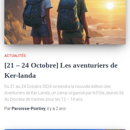
ACTUALITÉS
[21 – 24 Octobre] Les aventuriers de
Ker-landa
Du 21 au 24 Octobre 2024 se tiendra la nouvelle édition des
Aventuriers de Ker-Landa, un camp organisé par le Pôle Jeunes 56
du Diocèse de Vannes pour les 12 – 14 ans.
Par
Paroisse-Pontivy
, il y a
2 ans