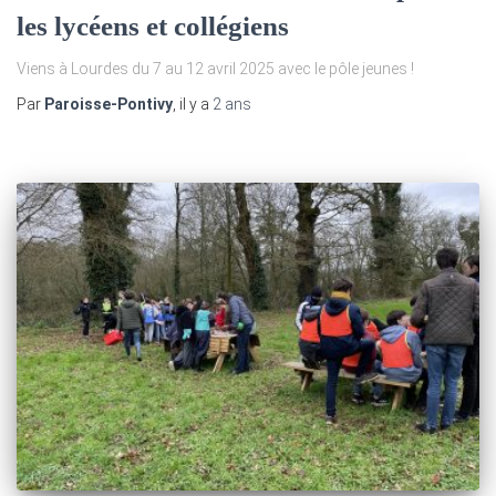
les lycéens et collégiens
Viens à Lourdes du 7 au 12 avril 2025 avec le pôle jeunes !
Par
Paroisse-Pontivy
, il y a
2 ans