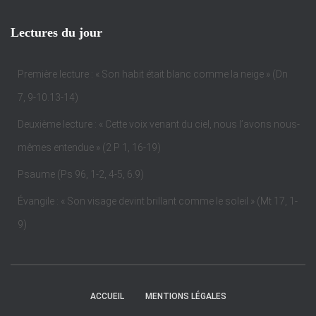
Lectures du jour
Première lecture : « Son habit était blanc comme la neige » (Dn
7, 9-10.13-14)
Deuxième lecture : « Cette voix venant du ciel, nous l’avons nous-
mêmes entendue » (2 P 1, 16-19)
Psaume (Ps 96, 1-2, 4-5, 6.9)
Évangile : « Son visage devint brillant comme le soleil » (Mt 17, 1-
9)
ACCUEIL
MENTIONS LÉGALES