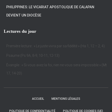
PHILIPPINES: LE VICARIAT APOSTOLIQUE DE CALAPAN
DEVIENT UN DIOCÈSE
Lectures du jour
Première lecture : « Le juste vivra par sa fidélité » (Ha 1, 12 – 2, 4)
Psaume (Ps 9A, 8-9, 10-11, 12-13)
Évangile : « Si vous avez la foi, rien ne vous sera impossible » (Mt
17, 14-20)
ACCUEIL
MENTIONS LÉGALES
POLITIQUE DE CONFIDENTIALITÉ
POLITIQUE DE COOKIES (UE)