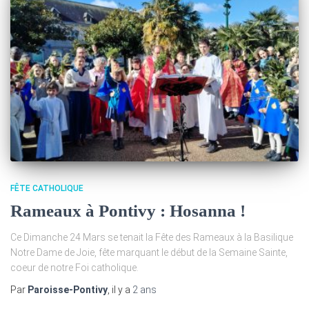
FÊTE CATHOLIQUE
Rameaux à Pontivy : Hosanna !
Ce Dimanche 24 Mars se tenait la Fête des Rameaux à la Basilique
Notre Dame de Joie, fête marquant le début de la Semaine Sainte,
coeur de notre Foi catholique.
Par
Paroisse-Pontivy
, il y a
2 ans