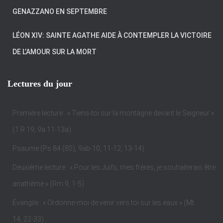
GENAZZANO EN SEPTEMBRE
LÉON XIV: SAINTE AGATHE AIDE À CONTEMPLER LA VICTOIRE
DE L’AMOUR SUR LA MORT
Lectures du jour
Première lecture : « Tiens-toi sur la montagne devant le Seigneur »
(1 R 19, 9a.11-13a)
Psaume (Ps 84 (85), 9ab-10, 11-12, 13-14)
Deuxième lecture : « Pour les Juifs, mes frères, je souhaiterais être
anathème » (Rm 9, 1-5)
Évangile : « Ordonne-moi de venir vers toi sur les eaux » (Mt
14, 22-33)