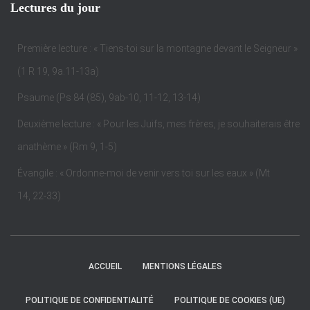
Lectures du jour
Première lecture : « Tiens-toi sur la montagne devant le Seigneur »
(1 R 19, 9a.11-13a)
Psaume (Ps 84 (85), 9ab-10, 11-12, 13-14)
Deuxième lecture : « Pour les Juifs, mes frères, je souhaiterais être
anathème » (Rm 9, 1-5)
Évangile : « Ordonne-moi de venir vers toi sur les eaux » (Mt
14, 22-33)
ACCUEIL
MENTIONS LÉGALES
POLITIQUE DE CONFIDENTIALITÉ
POLITIQUE DE COOKIES (UE)