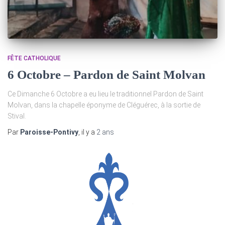
FÊTE CATHOLIQUE
6 Octobre – Pardon de Saint Molvan
Ce Dimanche 6 Octobre a eu lieu le traditionnel Pardon de Saint
Molvan, dans la chapelle éponyme de Cléguérec, à la sortie de
Stival.
Par
Paroisse-Pontivy
, il y a
2 ans