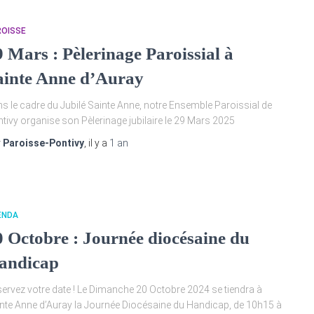
ROISSE
9 Mars : Pèlerinage Paroissial à
ainte Anne d’Auray
s le cadre du Jubilé Sainte Anne, notre Ensemble Paroissial de
tivy organise son Pèlerinage jubilaire le 29 Mars 2025
r
Paroisse-Pontivy
, il y a
1 an
ENDA
0 Octobre : Journée diocésaine du
andicap
ervez votre date ! Le Dimanche 20 Octobre 2024 se tiendra à
nte Anne d’Auray la Journée Diocésaine du Handicap, de 10h15 à