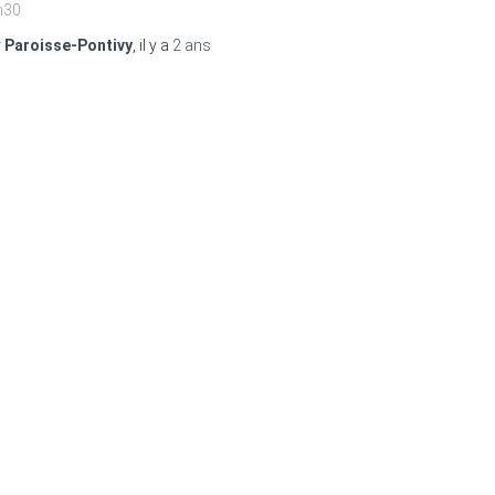
h30
r
Paroisse-Pontivy
, il y a
2 ans