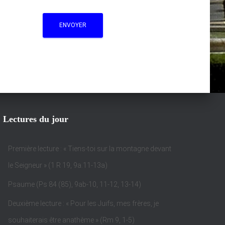
Lectures du jour
Première lecture : « Tiens-toi sur la montagne devant
le Seigneur » (1 R 19, 9a.11-13a)
Psaume (Ps 84 (85), 9ab-10, 11-12, 13-14)
Deuxième lecture : « Pour les Juifs, mes frères, je
souhaiterais être anathème » (Rm 9, 1-5)