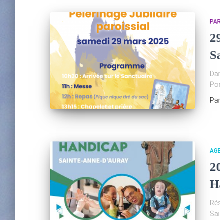
PA
2
S
Dan
Pon
Pa
AG
2
H
Rés
Sai