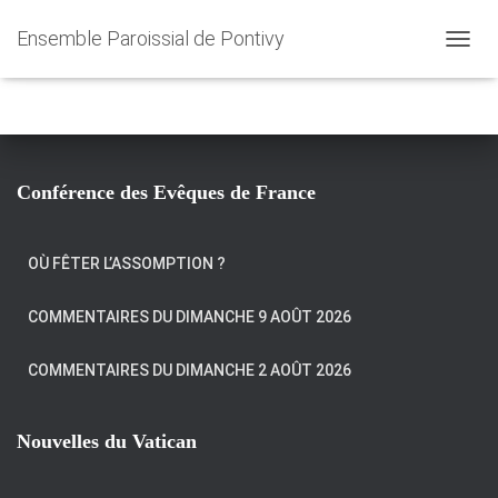
Ensemble Paroissial de Pontivy
Devenir bénévole
O
U
V
R
I
R
/
Conférence des Evêques de France
F
E
R
OÙ FÊTER L’ASSOMPTION ?
M
E
R
COMMENTAIRES DU DIMANCHE 9 AOÛT 2026
L
A
COMMENTAIRES DU DIMANCHE 2 AOÛT 2026
N
A
V
I
Nouvelles du Vatican
G
A