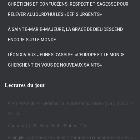
T
CHRÉTIENS ET CONFUCÉENS: RESPECT ET SAGESSE POUR
I
O
RELEVER AUJOURD’HUI LES «DÉFIS URGENTS»
N
À SAINTE-MARIE-MAJEURE, LA GRÂCE DE DIEU DESCEND
ENCORE SUR LE MONDE
LÉON XIV AUX JEUNES D'ASSISE: «L’EUROPE ET LE MONDE
CHERCHENT EN VOUS DE NOUVEAUX SAINTS»
Lectures du jour
Première lecture : « Malheur à la ville sanguinaire » (Na 2, 1.3 ; 3, 1-
3.6-7)
Cantique (Dt 32, 35cd-36ab, 39abcd, 41)
Évangile : « Que pourra donner l’homme en échange de sa vie ? »