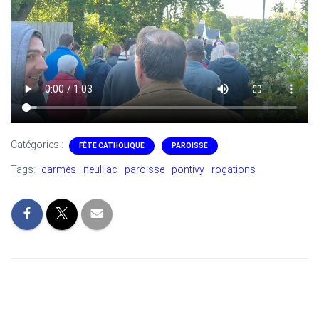
Catégories :
FÊTE CATHOLIQUE
PAROISSE
Tags:
carmès
neulliac
paroisse
pontivy
rogations