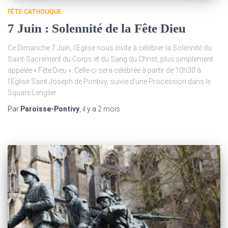
FÊTE CATHOLIQUE
7 Juin : Solennité de la Fête Dieu
Ce Dimanche 7 Juin, l’Eglise nous invite à célébrer la Solennité du
Saint-Sacrement du Corps et du Sang du Christ, plus simplement
appelée « Fête Dieu ». Celle-ci sera célébrée à partir de 10h30 à
l’Eglise Saint Joseph de Pontivy, suivie d’une Procession dans le
Square Lenglier.
Par
Paroisse-Pontivy
, il y a
2 mois