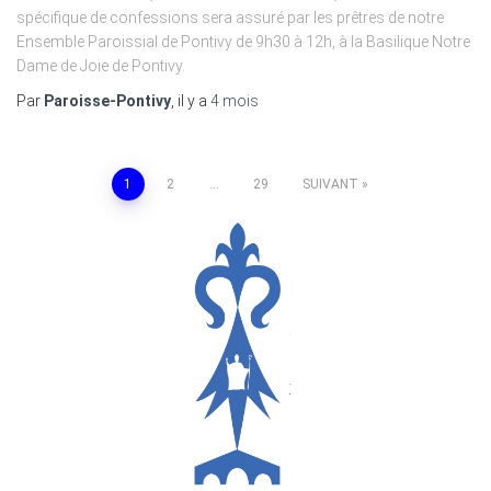
spécifique de confessions sera assuré par les prêtres de notre
Ensemble Paroissial de Pontivy de 9h30 à 12h, à la Basilique Notre
Dame de Joie de Pontivy.
Par
Paroisse-Pontivy
, il y a
4 mois
Pagination
1
2
…
29
SUIVANT
des
publications