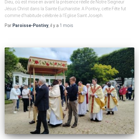
Dieu, où est mise en avant la présence réelle de Notre Seigneur
Jésus Christ dans la Sainte Eucharistie. A Pontivy, cette Fête fut
comme d’habitude célébrée à l’Eglise Saint Joseph.
Par
Paroisse-Pontivy
, il y a
1 mois