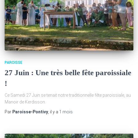
PAROISSE
27 Juin : Une très belle fête paroissiale
!
Ce Samedi 27 Juin se tenait notre traditionnelle fête paroissiale, au
Manoir de Kerdisson.
Par
Paroisse-Pontivy
, il y a
1 mois