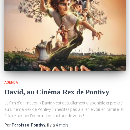
AGENDA
David, au Cinéma Rex de Pontivy
Le film d’animation « David » est actuellement disponible et projeté
au Cinéma Rex de Pontivy : n’hésitez pas à aller le voir en famille, et
à faire passer l’information autour de vous !
Par
Paroisse-Pontivy
, il y a
4 mois