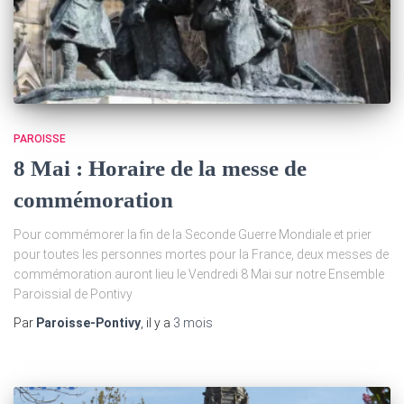
PAROISSE
8 Mai : Horaire de la messe de
commémoration
Pour commémorer la fin de la Seconde Guerre Mondiale et prier
pour toutes les personnes mortes pour la France, deux messes de
commémoration auront lieu le Vendredi 8 Mai sur notre Ensemble
Paroissial de Pontivy
Par
Paroisse-Pontivy
, il y a
3 mois