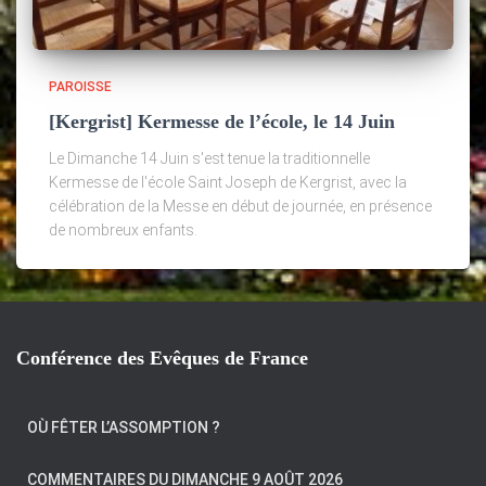
PAROISSE
[Kergrist] Kermesse de l’école, le 14 Juin
Le Dimanche 14 Juin s'est tenue la traditionnelle
Kermesse de l'école Saint Joseph de Kergrist, avec la
célébration de la Messe en début de journée, en présence
de nombreux enfants.
Conférence des Evêques de France
OÙ FÊTER L’ASSOMPTION ?
COMMENTAIRES DU DIMANCHE 9 AOÛT 2026