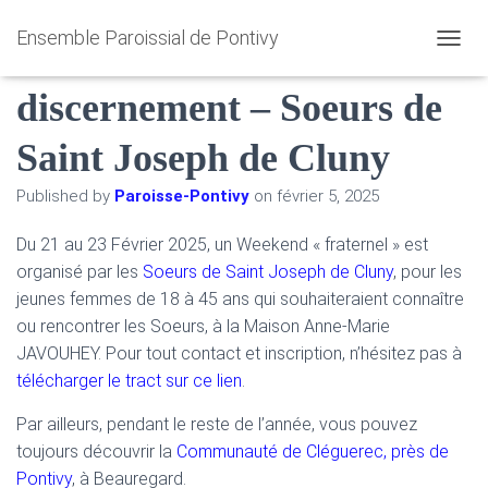
Ensemble Paroissial de Pontivy
21-23 Février : WE de
O
U
discernement – Soeurs de
V
R
I
Saint Joseph de Cluny
R
/
Published by
Paroisse-Pontivy
on
février 5, 2025
F
E
R
Du 21 au 23 Février 2025, un Weekend « fraternel » est
M
organisé par les
Soeurs de Saint Joseph de Cluny
, pour les
E
jeunes femmes de 18 à 45 ans qui souhaiteraient connaître
R
ou rencontrer les Soeurs, à la Maison Anne-Marie
L
A
JAVOUHEY. Pour tout contact et inscription, n’hésitez pas à
N
télécharger le tract sur ce lien
.
A
V
Par ailleurs, pendant le reste de l’année, vous pouvez
I
G
toujours découvrir la
Communauté de Cléguerec, près de
A
Pontivy
, à Beauregard.