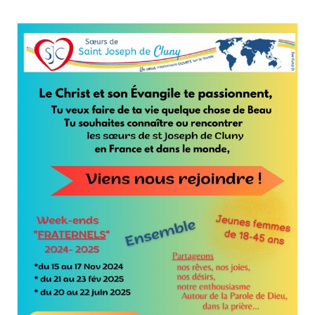
T
I
O
N