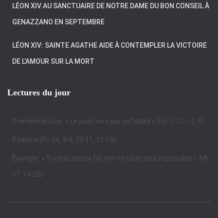
LÉON XIV AU SANCTUAIRE DE NOTRE DAME DU BON CONSEIL À
GENAZZANO EN SEPTEMBRE
LÉON XIV: SAINTE AGATHE AIDE À CONTEMPLER LA VICTOIRE
DE L’AMOUR SUR LA MORT
Lectures du jour
Première lecture : « Le juste vivra par sa fidélité » (Ha 1, 12 – 2, 4)
Psaume (Ps 9A, 8-9, 10-11, 12-13)
Évangile : « Si vous avez la foi, rien ne vous sera impossible » (Mt
17, 14-20)