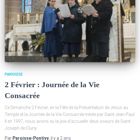
PAROISSE
2 Février : Journée de la Vie
Consacrée
Ce Dimanche 2 Février, en la Fête de la Présentation de Jésus au
Temple et la Journée de la Vie Consacrée initiée par Saint Jean Paul
II en 1997, nous avons eu la joie d’accueillir deux soeurs de Saint
Joseph de Cluny
Par
Paroisse-Pontivy
, il y a
2 ans