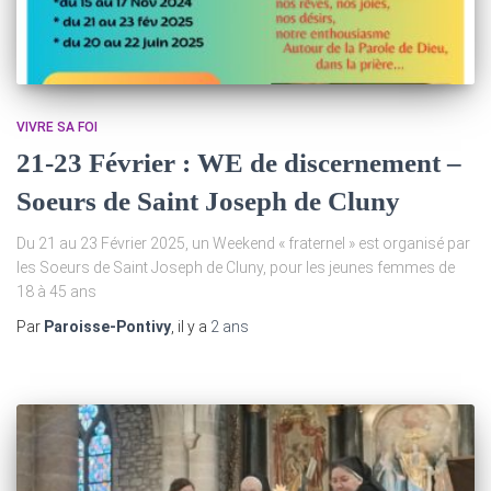
VIVRE SA FOI
21-23 Février : WE de discernement –
Soeurs de Saint Joseph de Cluny
Du 21 au 23 Février 2025, un Weekend « fraternel » est organisé par
les Soeurs de Saint Joseph de Cluny, pour les jeunes femmes de
18 à 45 ans
Par
Paroisse-Pontivy
, il y a
2 ans