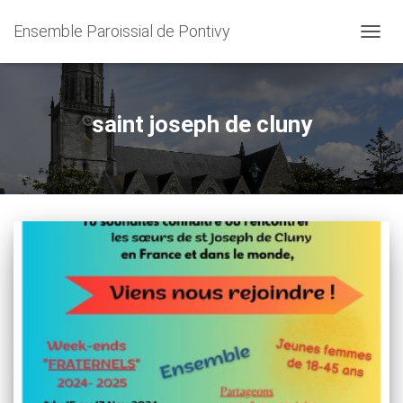
Ensemble Paroissial de Pontivy
OUVRI
LA
NAVIG
saint joseph de cluny