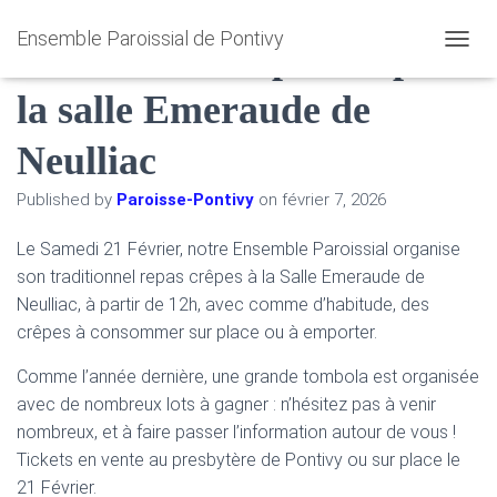
Ensemble Paroissial de Pontivy
21 Février : Repas crêpes à
O
U
la salle Emeraude de
V
R
I
Neulliac
R
/
Published by
Paroisse-Pontivy
on
février 7, 2026
F
E
R
Le Samedi 21 Février, notre Ensemble Paroissial organise
M
son traditionnel repas crêpes à la Salle Emeraude de
E
Neulliac, à partir de 12h, avec comme d’habitude, des
R
crêpes à consommer sur place ou à emporter.
L
A
N
Comme l’année dernière, une grande tombola est organisée
A
avec de nombreux lots à gagner : n’hésitez pas à venir
V
nombreux, et à faire passer l’information autour de vous !
I
G
Tickets en vente au presbytère de Pontivy ou sur place le
A
21 Février.