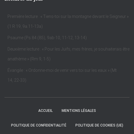
Première lecture : « Tiens-toi sur la montagne devant le Seigneur »
(1 R 19, 9a.11-13a)
Psaume (Ps 84 (85), 9ab-10, 11-12, 13-14)
Deuxième lecture : « Pour les Juifs, mes frères, je souhaiterais être
anathème » (Rm 9, 1-5)
Évangile : « Ordonne-moi de venir vers toi sur les eaux » (Mt
14, 22-33)
ACCUEIL
MENTIONS LÉGALES
POLITIQUE DE CONFIDENTIALITÉ
POLITIQUE DE COOKIES (UE)