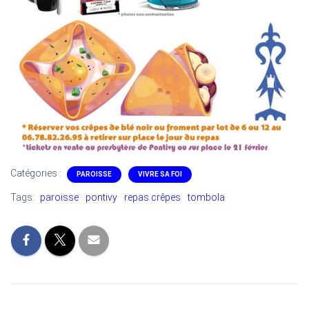
Catégories :
PAROISSE
VIVRE SA FOI
Tags:
paroisse
pontivy
repas crêpes
tombola