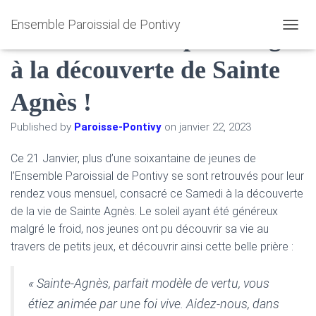
Ensemble Paroissial de Pontivy
21 Janvier : Un patronage
O
U
à la découverte de Sainte
V
R
I
Agnès !
R
/
Published by
Paroisse-Pontivy
on
janvier 22, 2023
F
E
R
Ce 21 Janvier, plus d’une soixantaine de jeunes de
M
l’Ensemble Paroissial de Pontivy se sont retrouvés pour leur
E
rendez vous mensuel, consacré ce Samedi à la découverte
R
de la vie de Sainte Agnès. Le soleil ayant été généreux
L
A
malgré le froid, nos jeunes ont pu découvrir sa vie au
N
travers de petits jeux, et découvrir ainsi cette belle prière :
A
V
I
« Sainte-Agnès, parfait modèle de vertu, vous
G
étiez animée par une foi vive. Aidez-nous, dans
A