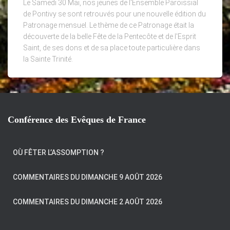
Le Samedi 30 Mai, nos jeunes de l'Ensemble Paroissial
de Pontivy se sont retrouvés pour une nouvelle édition du
Patronage mensuel. Le thème de ce Patronage était la
découverte de la belle Fête de la Pentecôte et de l'Esprit
Saint, de ses dons et de sa place toute particulière dans
la Sainte Trinité.
Conférence des Evêques de France
OÙ FÊTER L’ASSOMPTION ?
COMMENTAIRES DU DIMANCHE 9 AOÛT 2026
COMMENTAIRES DU DIMANCHE 2 AOÛT 2026