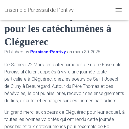
Ensemble Paroissial de Pontivy
22 Mars : Une journée
O
U
pour les catéchumènes à
V
R
I
Cléguerec
R
/
Published by
Paroisse-Pontivy
on
mars 30, 2025
F
E
R
Ce Samedi 22 Mars, les catéchumènes de notre Ensemble
M
Paroissial étaient appelés à vivre une journée toute
E
particulière à Cléguérec, chez les soeurs de Saint Joseph
R
de Cluny à Beauregard. Autour du Père Thomas et des
L
A
bénévoles, ils ont pu ainsi prier, recevoir des enseignements
N
dédiés, discuter et échanger sur des thèmes particuliers.
A
V
Un grand merci aux soeurs de Cléguérec pour leur accueil, à
I
G
toutes les bonnes volontés qui ont rendu cette journée
A
possible et aux catéchumènes pour l’exemple de Foi