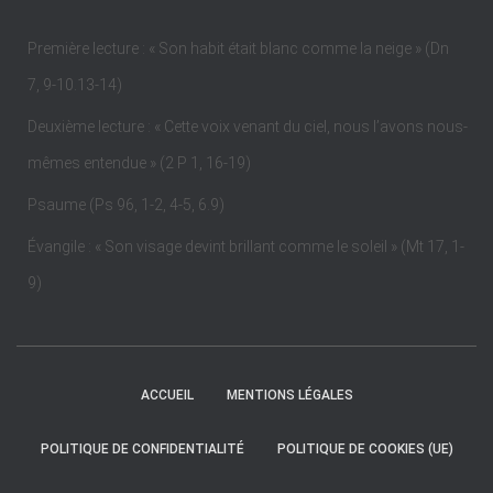
Première lecture : « Son habit était blanc comme la neige » (Dn
7, 9-10.13-14)
Deuxième lecture : « Cette voix venant du ciel, nous l’avons nous-
mêmes entendue » (2 P 1, 16-19)
Psaume (Ps 96, 1-2, 4-5, 6.9)
Évangile : « Son visage devint brillant comme le soleil » (Mt 17, 1-
9)
ACCUEIL
MENTIONS LÉGALES
POLITIQUE DE CONFIDENTIALITÉ
POLITIQUE DE COOKIES (UE)