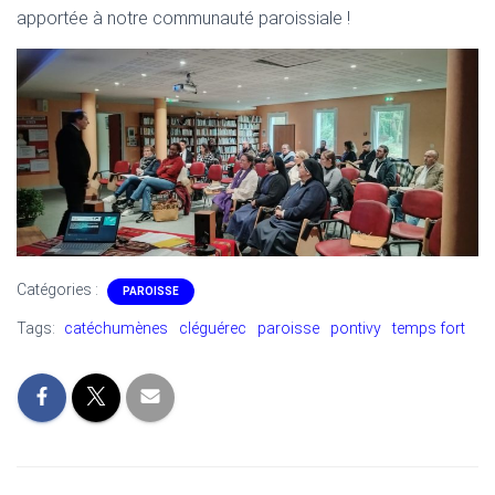
T
apportée à notre communauté paroissiale !
I
O
N
Catégories :
PAROISSE
Tags:
catéchumènes
cléguérec
paroisse
pontivy
temps fort