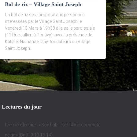
Bol de riz – Village Saint Joseph
Un bol de riz sera proposé aux personnes
intéressées par le Village Saint Joseph le
Vendredi 13 Mars à 19h30 à la salle paroissiale
(11 Rue Jullien à Pontivy), avec la présence de
Katia et Nathanaël Gay, fondateurs du Village
Saint Joseph.
Lectures du jour
Première lecture : « Son habit était blanc comme la
neige » (Dn 7, 9-10.13-14)