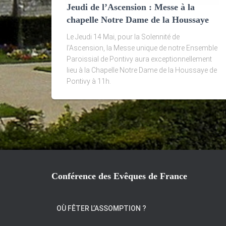
Jeudi de l’Ascension : Messe à la
chapelle Notre Dame de la Houssaye
Le Jeudi 14 Mai, pour la Solennité de
l'Ascension, la Messe unique de notre Ensemble
Paroissial de Pontivy aura exceptionnellement
lieu à la Chapelle Notre Dame de la Houssaye de
Pontivy à 11h.
Conférence des Evêques de France
OÙ FÊTER L’ASSOMPTION ?