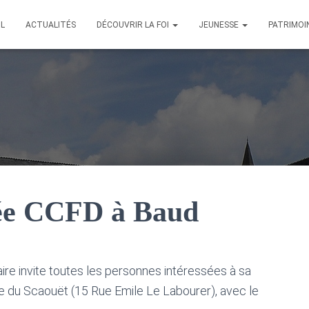
IL
ACTUALITÉS
DÉCOUVRIR LA FOI
JEUNESSE
PATRIMOI
née CCFD à Baud
aire invite toutes les personnes intéressées à sa
e du Scaouët (15 Rue Emile Le Labourer), avec le