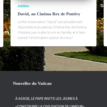
AGENDA
David, au Cinéma Rex de Pontivy
Le film d'animation "David" est actuellement
disponible et projeté au Cinéma Rex de Pontivy :
n'hésitez pas à aller le voir en famille, et à faire
passer l'information autour de vous !
Nouvelles du Vatican
À ASSISE, LE PAPE INVITE LES JEUNES À
«CONSTRUIRE LA CIVILISATION DE L’AMOUR»