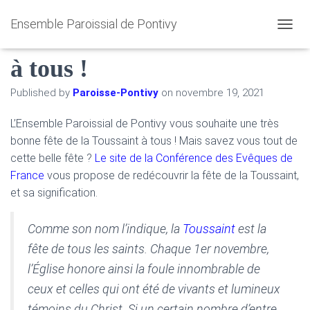
Ensemble Paroissial de Pontivy
Bonne fête de la Toussaint
O
U
à tous !
V
R
I
Published by
Paroisse-Pontivy
on
novembre 19, 2021
R
/
L’Ensemble Paroissial de Pontivy vous souhaite une très
F
bonne fête de la Toussaint à tous ! Mais savez vous tout de
E
R
cette belle fête ?
Le site de la Conférence des Evêques de
M
France
vous propose de redécouvrir la fête de la Toussaint,
E
et sa signification.
R
L
A
Comme son nom l’indique, la
Toussaint
est la
N
A
fête de tous les saints. Chaque 1er novembre,
V
l’Église honore ainsi la foule innombrable de
I
G
ceux et celles qui ont été de vivants et lumineux
A
témoins du Christ. Si un certain nombre d’entre