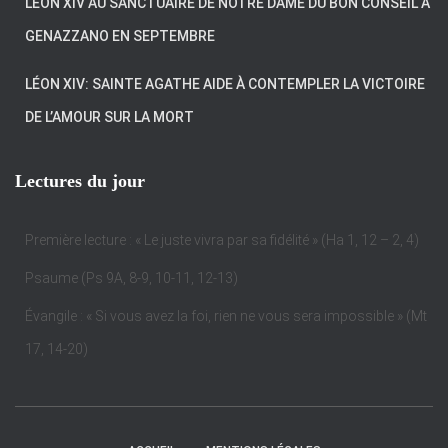
LÉON XIV AU SANCTUAIRE DE NOTRE DAME DU BON CONSEIL À
GENAZZANO EN SEPTEMBRE
LÉON XIV: SAINTE AGATHE AIDE À CONTEMPLER LA VICTOIRE
DE L’AMOUR SUR LA MORT
Lectures du jour
Première lecture : « Le juste vivra par sa fidélité » (Ha 1, 12 – 2, 4)
Psaume (Ps 9A, 8-9, 10-11, 12-13)
Évangile : « Si vous avez la foi, rien ne vous sera impossible » (Mt
17, 14-20)