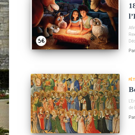
1
l’
Afi
Rex
Déc
Pa
FÊ
Bo
L’E
de 
Pa