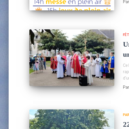
Pa
FÊ
U
u
Ce 
rap
d’u
Pa
PA
22