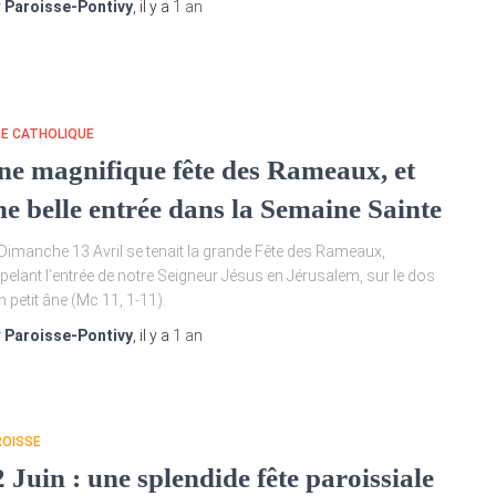
r
Paroisse-Pontivy
, il y a
1 an
TE CATHOLIQUE
ne magnifique fête des Rameaux, et
ne belle entrée dans la Semaine Sainte
Dimanche 13 Avril se tenait la grande Fête des Rameaux,
pelant l’entrée de notre Seigneur Jésus en Jérusalem, sur le dos
n petit âne (Mc 11, 1-11).
r
Paroisse-Pontivy
, il y a
1 an
ROISSE
 Juin : une splendide fête paroissiale