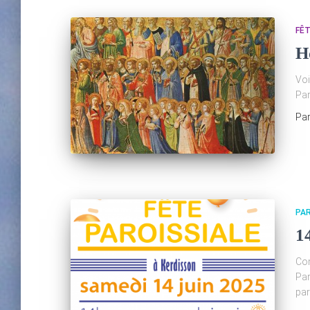
FÊ
H
Voi
Par
Pa
PA
14
Com
Par
par