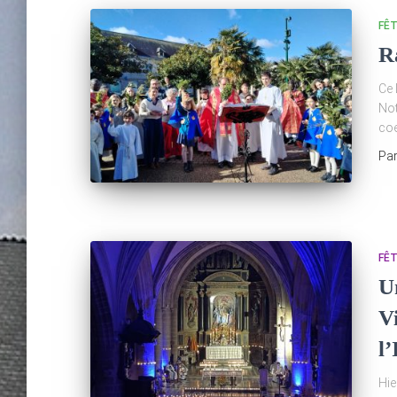
FÊ
R
Ce 
Not
coe
Pa
FÊ
U
V
l
Hie