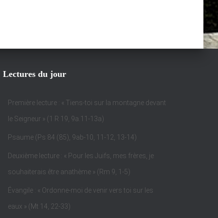
Lectures du jour
Première lecture : « Tiens-toi sur la montagne devant
le Seigneur » (1 R 19, 9a.11-13a)
Psaume (Ps 84 (85), 9ab-10, 11-12, 13-14)
Deuxième lecture : « Pour les Juifs, mes frères, je
souhaiterais être anathème » (Rm 9, 1-5)
Évangile : « Ordonne-moi de venir vers toi sur les
eaux » (Mt 14, 22-33)