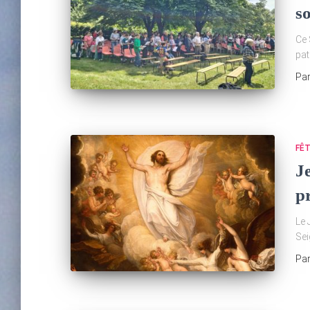
so
Ce 
pat
Pa
FÊ
Je
p
Le 
Sei
Pa