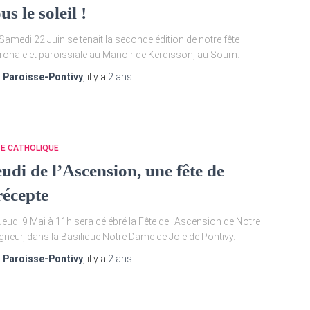
us le soleil !
Samedi 22 Juin se tenait la seconde édition de notre fête
ronale et paroissiale au Manoir de Kerdisson, au Sourn.
r
Paroisse-Pontivy
, il y a
2 ans
TE CATHOLIQUE
udi de l’Ascension, une fête de
récepte
Jeudi 9 Mai à 11h sera célébré la Fête de l’Ascension de Notre
gneur, dans la Basilique Notre Dame de Joie de Pontivy.
r
Paroisse-Pontivy
, il y a
2 ans