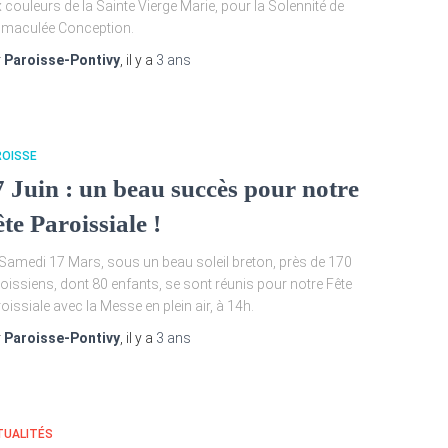
 couleurs de la Sainte Vierge Marie, pour la Solennité de
mmaculée Conception.
r
Paroisse-Pontivy
, il y a
3 ans
ROISSE
7 Juin : un beau succès pour notre
te Paroissiale !
Samedi 17 Mars, sous un beau soleil breton, près de 170
oissiens, dont 80 enfants, se sont réunis pour notre Fête
oissiale avec la Messe en plein air, à 14h.
r
Paroisse-Pontivy
, il y a
3 ans
TUALITÉS