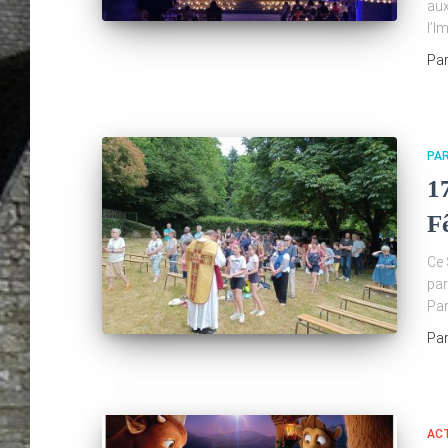
aux
l’I
Pa
PA
1
Fê
Ce 
par
Par
Pa
AC