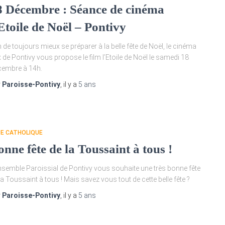
8 Décembre : Séance de cinéma
Etoile de Noël – Pontivy
n de toujours mieux se préparer à la belle fête de Noël, le cinéma
 de Pontivy vous propose le film l’Etoile de Noël le samedi 18
embre à 14h.
r
Paroisse-Pontivy
, il y a
5 ans
TE CATHOLIQUE
nne fête de la Toussaint à tous !
nsemble Paroissial de Pontivy vous souhaite une très bonne fête
la Toussaint à tous ! Mais savez vous tout de cette belle fête ?
r
Paroisse-Pontivy
, il y a
5 ans