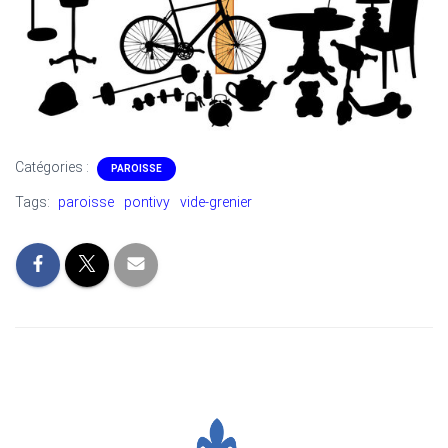
T
I
O
N
Catégories :
PAROISSE
Tags:
paroisse
pontivy
vide-grenier