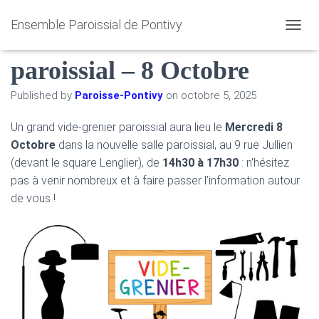
Ensemble Paroissial de Pontivy
Grand Vide Grenier
O
U
paroissial – 8 Octobre
V
R
I
Published by
Paroisse-Pontivy
on
octobre 5, 2025
R
/
Un grand vide-grenier paroissial aura lieu le
Mercredi 8
F
Octobre
dans la nouvelle salle paroissial, au 9 rue Jullien
E
R
(devant le square Lenglier), de
14h30 à 17h30
: n’hésitez
M
pas à venir nombreux et à faire passer l’information autour
E
de vous !
R
L
A
N
A
V
I
G
A