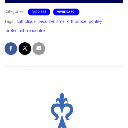
Catégories :
PAROISSE
VIVRE SA FOI
Tags:
catholique
oecuménisme
orthodoxe
pontivy
protestant
rencontre