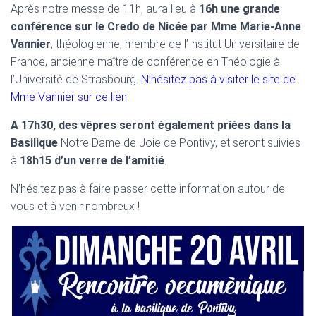
T
Après notre messe de 11h, aura lieu à
16h une grande
I
conférence sur le Credo de Nicée par Mme Marie-Anne
O
N
Vannier
, théologienne, membre de l’Institut Universitaire de
France, ancienne maître de conférence en Théologie à
l’Université de Strasbourg.
N’hésitez pas à visiter le site de
Mme Vannier sur ce lien
.
A 17h30, des vêpres seront également priées dans la
Basilique
Notre Dame de Joie de Pontivy, et seront suivies
à
18h15 d’un verre de l’amitié
.
N’hésitez pas à faire passer cette information autour de
vous et à venir nombreux !