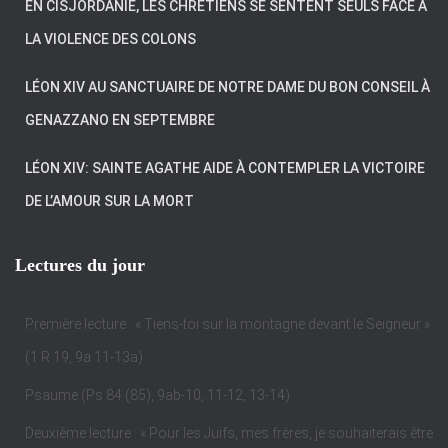
EN CISJORDANIE, LES CHRÉTIENS SE SENTENT SEULS FACE À
LA VIOLENCE DES COLONS
LÉON XIV AU SANCTUAIRE DE NOTRE DAME DU BON CONSEIL À
GENAZZANO EN SEPTEMBRE
LÉON XIV: SAINTE AGATHE AIDE À CONTEMPLER LA VICTOIRE
DE L’AMOUR SUR LA MORT
Lectures du jour
Première lecture : « Tiens-toi sur la montagne devant le Seigneur »
(1 R 19, 9a.11-13a)
Psaume (Ps 84 (85), 9ab-10, 11-12, 13-14)
Deuxième lecture : « Pour les Juifs, mes frères, je souhaiterais être