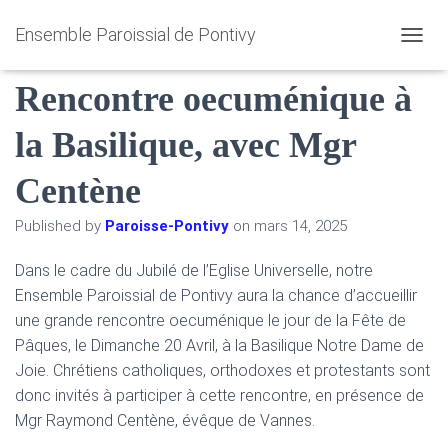
Ensemble Paroissial de Pontivy
[Oecuménisme] 20 Avril :
O
U
Rencontre oecuménique à
V
R
I
la Basilique, avec Mgr
R
/
Centène
F
E
R
Published by
Paroisse-Pontivy
on
mars 14, 2025
M
E
Dans le cadre du Jubilé de l’Eglise Universelle, notre
R
Ensemble Paroissial de Pontivy aura la chance d’accueillir
L
A
une grande rencontre oecuménique le jour de la Fête de
N
Pâques, le Dimanche 20 Avril, à la Basilique Notre Dame de
A
Joie. Chrétiens catholiques, orthodoxes et protestants sont
V
I
donc invités à participer à cette rencontre, en présence de
G
Mgr Raymond Centène, évêque de Vannes.
A