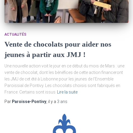
ACTUALITÉS
Vente de chocolats pour aider nos
jeunes à partir aux JMJ !
Une nouvelle action voit le jour en ce début du mois de Mars : une
vente de chocolat, dont les bénéfices de cette action financeront
les JMJ de cet été à Lisbonne pour les jeunes de l’Ensemble
Paroissial de Pontivy. Les chocolats choisis sont fabriqués en
France. Certains sont issus
Lire la suite
Par
Paroisse-Pontivy
, il y a
3 ans