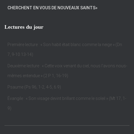
CHERCHENT EN VOUS DE NOUVEAUX SAINTS»
Lectures du jour
Première lecture : « Son habit était blanc comme la neige » (Dn
7, 9-10.13-14)
Deuxième lecture : « Cette voix venant du ciel, nous l’avons nous-
mêmes entendue » (2 P 1, 16-19)
Psaume (Ps 96, 1-2, 4-5, 6.9)
Évangile : « Son visage devint brillant comme le soleil » (Mt 17, 1-
9)