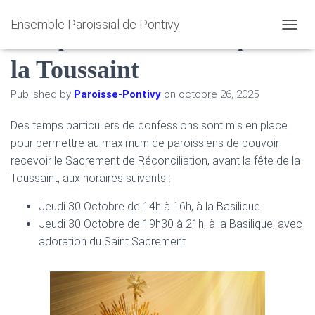
Ensemble Paroissial de Pontivy
Temps de confession pour
O
U
la Toussaint
V
R
I
Published by
Paroisse-Pontivy
on
octobre 26, 2025
R
/
Des temps particuliers de confessions sont mis en place
F
pour permettre au maximum de paroissiens de pouvoir
E
R
recevoir le Sacrement de Réconciliation, avant la fête de la
M
Toussaint, aux horaires suivants :
E
R
Jeudi 30 Octobre de 14h à 16h, à la Basilique
L
Jeudi 30 Octobre de 19h30 à 21h, à la Basilique, avec
A
N
adoration du Saint Sacrement
A
V
I
G
A