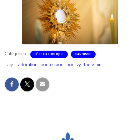
T
I
O
N
Catégories :
FÊTE CATHOLIQUE
PAROISSE
Tags:
adoration
confession
pontivy
toussaint