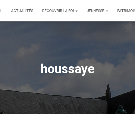
IL
ACTUALITÉS
DÉCOUVRIR LA FOI
JEUNESSE
PATRIMOI
houssaye