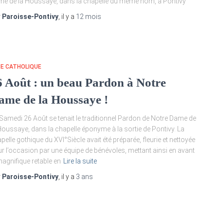
e de la Houssaye, dans la chapelle du même nom, à Pontivy
r
Paroisse-Pontivy
, il y a
12 mois
TE CATHOLIQUE
6 Août : un beau Pardon à Notre
ame de la Houssaye !
Samedi 26 Août se tenait le traditionnel Pardon de Notre Dame de
Houssaye, dans la chapelle éponyme à la sortie de Pontivy. La
pelle gothique du XVI°Siècle avait été préparée, fleurie et nettoyée
r l’occasion par une équipe de bénévoles, mettant ainsi en avant
magnifique retable en
Lire la suite
r
Paroisse-Pontivy
, il y a
3 ans