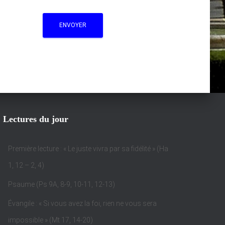
Lectures du jour
Première lecture : « Le juste vivra par sa fidélité » (Ha
1, 12 – 2, 4)
Psaume (Ps 9A, 8-9, 10-11, 12-13)
Évangile : « Si vous avez la foi, rien ne vous sera
impossible » (Mt 17, 14-20)