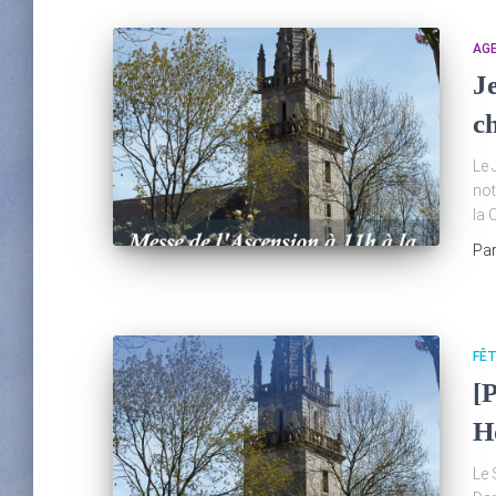
AG
J
c
Le 
not
la 
Pa
FÊ
[
H
Le 