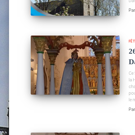
Dam
Pa
FÊ
2
D
Ce 
la 
cha
pou
le 
Pa