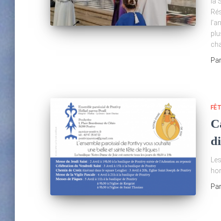
la 
Rés
l’a
plu
cha
Pa
FÊ
C
di
Les
hor
Pa