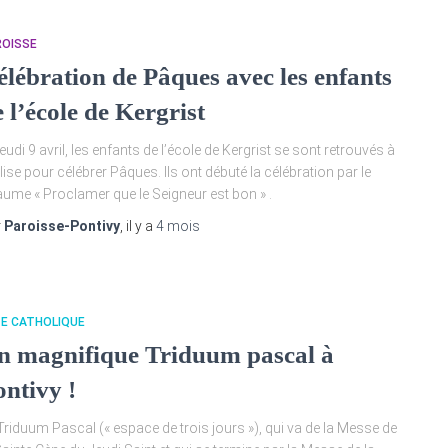
ROISSE
élébration de Pâques avec les enfants
 l’école de Kergrist
jeudi 9 avril, les enfants de l’école de Kergrist se sont retrouvés à
glise pour célébrer Pâques. Ils ont débuté la célébration par le
ume « Proclamer que le Seigneur est bon » .
r
Paroisse-Pontivy
, il y a
4 mois
TE CATHOLIQUE
n magnifique Triduum pascal à
ontivy !
Triduum Pascal (« espace de trois jours »), qui va de la Messe de