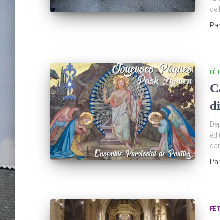
de 
Pa
FÊ
C
di
Dep
édi
dan
Pa
FÊ