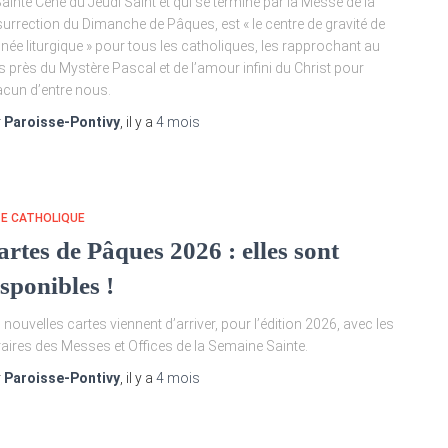
Sainte Cène du Jeudi Saint et qui se termine par la Messe de la
urrection du Dimanche de Pâques, est « le centre de gravité de
nnée liturgique » pour tous les catholiques, les rapprochant au
s près du Mystère Pascal et de l’amour infini du Christ pour
cun d’entre nous.
r
Paroisse-Pontivy
, il y a
4 mois
TE CATHOLIQUE
artes de Pâques 2026 : elles sont
sponibles !
 nouvelles cartes viennent d’arriver, pour l’édition 2026, avec les
aires des Messes et Offices de la Semaine Sainte.
r
Paroisse-Pontivy
, il y a
4 mois