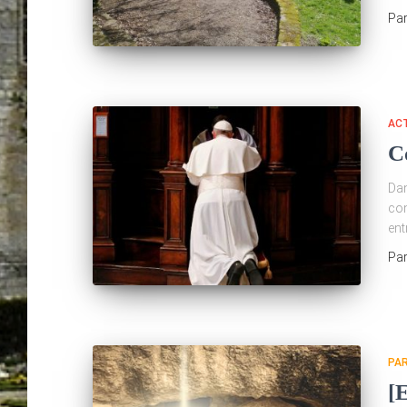
Pa
AC
C
Dan
con
ent
Pa
PA
[