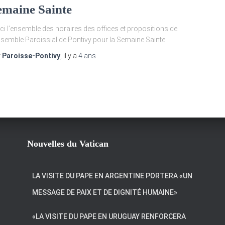
emaine Sainte
ci l’ensemble des horaires des offices et propositions de
nsemble Paroissial de Pontivy pour la Semaine Sainte
r
Paroisse-Pontivy
, il y a
4 ans
Nouvelles du Vatican
LA VISITE DU PAPE EN ARGENTINE PORTERA «UN
MESSAGE DE PAIX ET DE DIGNITÉ HUMAINE»
«LA VISITE DU PAPE EN URUGUAY RENFORCERA