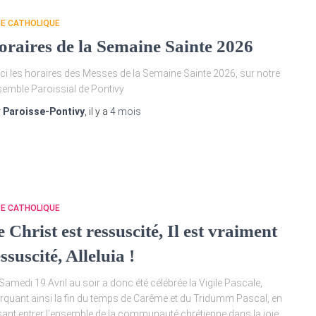
TE CATHOLIQUE
oraires de la Semaine Sainte 2026
ci les horaires des Messes de la Semaine Sainte 2026, sur notre
emble Paroissial de Pontivy
r
Paroisse-Pontivy
, il y a
4 mois
TE CATHOLIQUE
 Christ est ressuscité, Il est vraiment
ssuscité, Alleluia !
Samedi 19 Avril au soir a donc été célébrée la Vigile Pascale,
quant ainsi la fin du temps de Carême et du Tridumm Pascal, en
sant entrer l’ensemble de la communauté chrétienne dans la joie