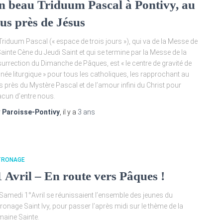
n beau Triduum Pascal à Pontivy, au
lus près de Jésus
Triduum Pascal (« espace de trois jours »), qui va de la Messe de
Sainte Cène du Jeudi Saint et qui se termine par la Messe de la
urrection du Dimanche de Pâques, est « le centre de gravité de
nnée liturgique » pour tous les catholiques, les rapprochant au
s près du Mystère Pascal et de l’amour infini du Christ pour
cun d’entre nous.
r
Paroisse-Pontivy
, il y a
3 ans
TRONAGE
1 Avril – En route vers Pâques !
Samedi 1°Avril se réunissaient l’ensemble des jeunes du
ronage Saint Ivy, pour passer l’après midi sur le thème de la
aine Sainte.