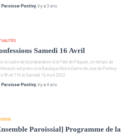
r
Paroisse-Pontivy
, il y a
3 ans
TUALITÉS
onfessions Samedi 16 Avril
s le cadre de la préparation à la Fête de Pâques, un temps de
fession est prévu à la Basilique Notre Dame de Joie de Pontivy
re 9h et 11h le Samedi 16 Avril 2022.
r
Paroisse-Pontivy
, il y a
4 ans
ROISSE
Ensemble Paroissial] Programme de la