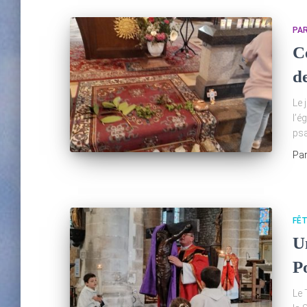
PA
C
de
Le 
l’é
psa
Pa
FÊ
U
P
Le 