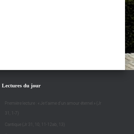
Lectures du jour
Première lecture : « Je t’aime d’un amour éternel » (Jr
31, 1-7)
Cantique (Jr 31, 10, 11-12ab, 13)