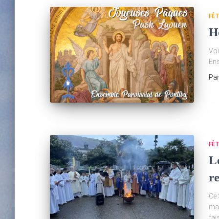
FÊ
H
Voi
Ens
Pa
FÊ
Le
re
Ce 
mar
fai