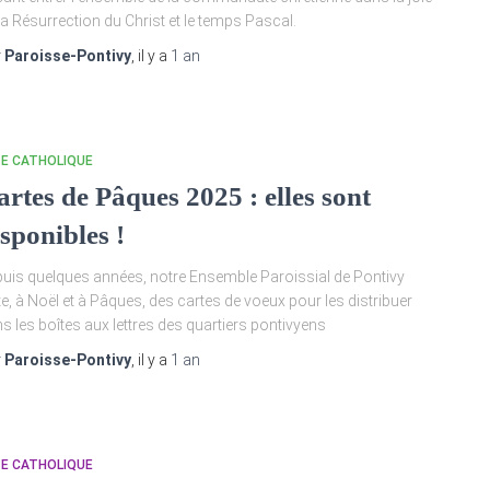
la Résurrection du Christ et le temps Pascal.
r
Paroisse-Pontivy
, il y a
1 an
TE CATHOLIQUE
artes de Pâques 2025 : elles sont
sponibles !
uis quelques années, notre Ensemble Paroissial de Pontivy
te, à Noël et à Pâques, des cartes de voeux pour les distribuer
s les boîtes aux lettres des quartiers pontivyens
r
Paroisse-Pontivy
, il y a
1 an
TE CATHOLIQUE