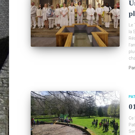
U
p
Le 
la 
Rés
l’a
plu
cha
Pa
PA
0
Ce 
Pat
Sem