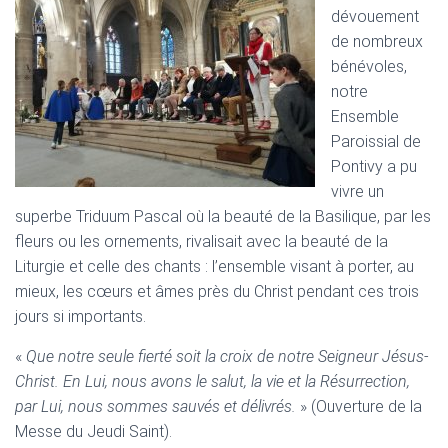
T
dévouement
I
de nombreux
O
N
bénévoles,
notre
Ensemble
Paroissial de
Pontivy a pu
vivre un
superbe Triduum Pascal où la beauté de la Basilique, par les
fleurs ou les ornements, rivalisait avec la beauté de la
Liturgie et celle des chants : l’ensemble visant à porter, au
mieux, les cœurs et âmes près du Christ pendant ces trois
jours si importants.
«
Que notre seule fierté soit la croix de notre Seigneur Jésus-
Christ. En Lui, nous avons le salut, la vie et la Résurrection,
par Lui, nous sommes sauvés et délivrés.
» (Ouverture de la
Messe du Jeudi Saint).