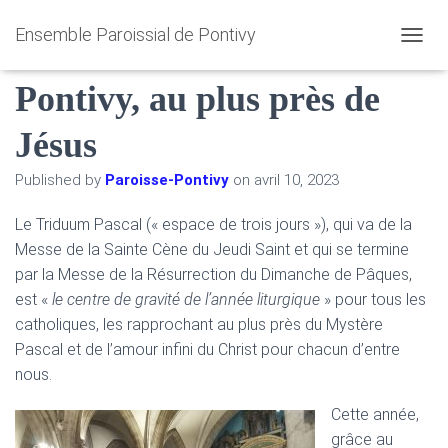
Ensemble Paroissial de Pontivy
Un beau Triduum Pascal à
O
U
Pontivy, au plus près de
V
R
I
Jésus
R
/
Published by
Paroisse-Pontivy
on
avril 10, 2023
F
E
R
Le Triduum Pascal (« espace de trois jours »), qui va de la
M
Messe de la Sainte Cène du Jeudi Saint et qui se termine
E
par la Messe de la Résurrection du Dimanche de Pâques,
R
est «
le centre de gravité de l’année liturgique
» pour tous les
L
A
catholiques, les rapprochant au plus près du Mystère
N
Pascal et de l’amour infini du Christ pour chacun d’entre
A
nous.
V
I
G
Cette année,
A
grâce au