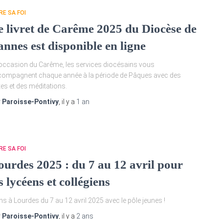
RE SA FOI
e livret de Carême 2025 du Diocèse de
annes est disponible en ligne
’occasion du Carême, les services diocésains vous
ompagnent chaque année à la période de Pâques avec des
tes et des méditations.
r
Paroisse-Pontivy
, il y a
1 an
RE SA FOI
ourdes 2025 : du 7 au 12 avril pour
s lycéens et collégiens
ns à Lourdes du 7 au 12 avril 2025 avec le pôle jeunes !
r
Paroisse-Pontivy
, il y a
2 ans