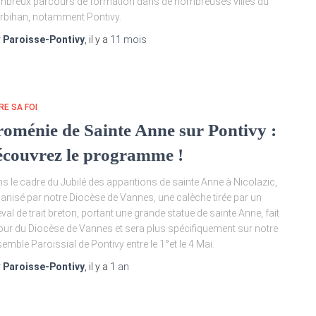
breux parcours de formation dans de nombreuses villes du
bihan, notamment Pontivy.
r
Paroisse-Pontivy
, il y a
11 mois
RE SA FOI
roménie de Sainte Anne sur Pontivy :
écouvrez le programme !
s le cadre du Jubilé des apparitions de sainte Anne à Nicolazic,
anisé par notre Diocèse de Vannes, une calèche tirée par un
val de trait breton, portant une grande statue de sainte Anne, fait
tour du Diocèse de Vannes et sera plus spécifiquement sur notre
emble Paroissial de Pontivy entre le 1°et le 4 Mai.
r
Paroisse-Pontivy
, il y a
1 an