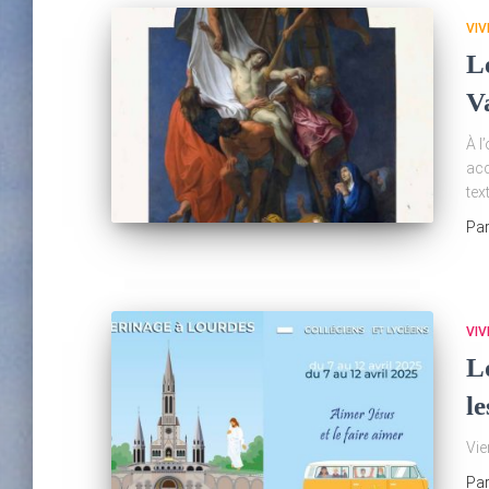
VIV
L
V
À l
acc
tex
Pa
VIV
L
le
Vie
Pa