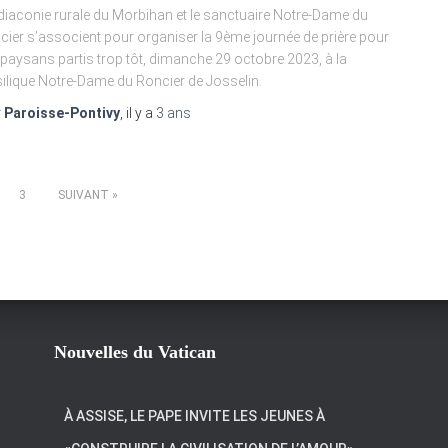
diaconie rurale du Morbihan et le sanctuaire Notre-Dame du
cier s’associent pour organiser la 9ème journée de prière pour
 paysans partis trop tôt, dimanche 29 octobre 2023, à la
ilique Notre-Dame du Roncier de Josselin.
r
Paroisse-Pontivy
, il y a
3 ans
3
SUIVANT
Nouvelles du Vatican
À ASSISE, LE PAPE INVITE LES JEUNES À