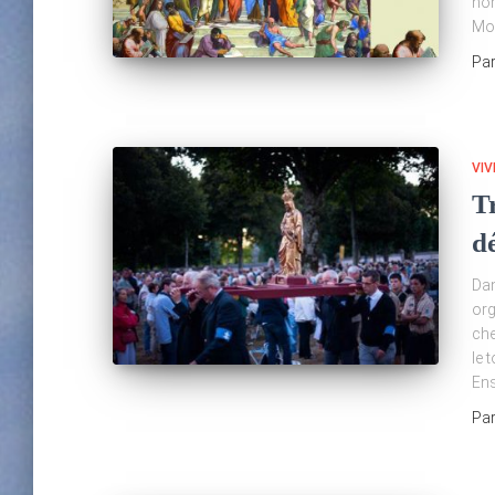
nom
Mor
Pa
VIV
T
d
Dan
org
che
le 
Ens
Pa