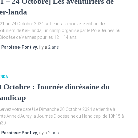
21 – 24 Octobre] Les aventuriers de
er-landa
21 au 24 Octobre 2024 se tiendra la nouvelle édition des
nturiers de Ker-Landa, un camp organisé par le Pôle Jeunes 56
Diocèse de Vannes pour les 12 – 14 ans.
r
Paroisse-Pontivy
, il y a
2 ans
ENDA
0 Octobre : Journée diocésaine du
andicap
ervez votre date ! Le Dimanche 20 Octobre 2024 se tiendra à
nte Anne d’Auray la Journée Diocésaine du Handicap, de 10h15 à
h30
r
Paroisse-Pontivy
, il y a
2 ans