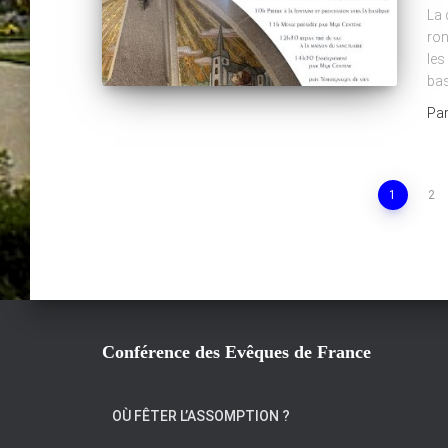
La 
ron
les
bas
Pa
Pagination
1
2
des
publications
Conférence des Evêques de France
OÙ FÊTER L’ASSOMPTION ?