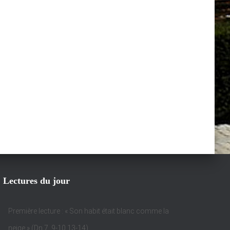
Lectures du jour
Première lecture : « Son habit était blanc comme la
neige » (Dn 7, 9-10.13-14)