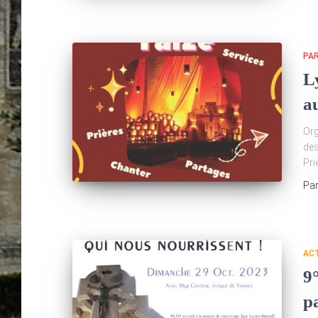
PA
L
a
Org
des
Pri
Pa
AC
9
pa