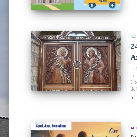
FÊ
2
A
Le 
jou
Dio
de 
Pa
AC