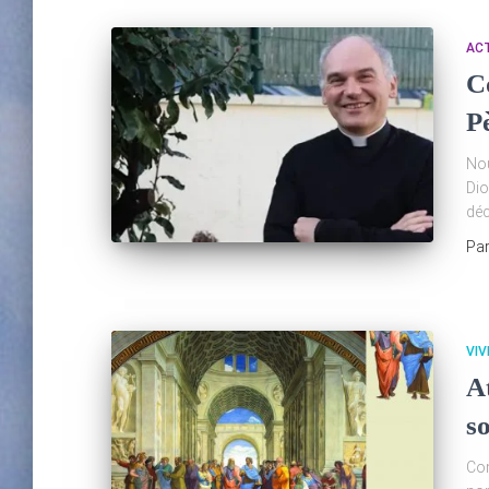
AC
C
P
Nou
Dio
déc
Pa
VIV
A
so
Com