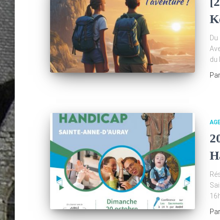
[
K
Du 
Ave
du 
Pa
AG
2
H
Rés
Sai
16
Pa