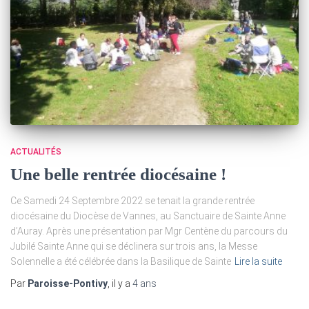
ACTUALITÉS
Une belle rentrée diocésaine !
Ce Samedi 24 Septembre 2022 se tenait la grande rentrée
diocésaine du Diocèse de Vannes, au Sanctuaire de Sainte Anne
d’Auray. Après une présentation par Mgr Centène du parcours du
Jubilé Sainte Anne qui se déclinera sur trois ans, la Messe
Solennelle a été célébrée dans la Basilique de Sainte
Lire la suite
Par
Paroisse-Pontivy
, il y a
4 ans