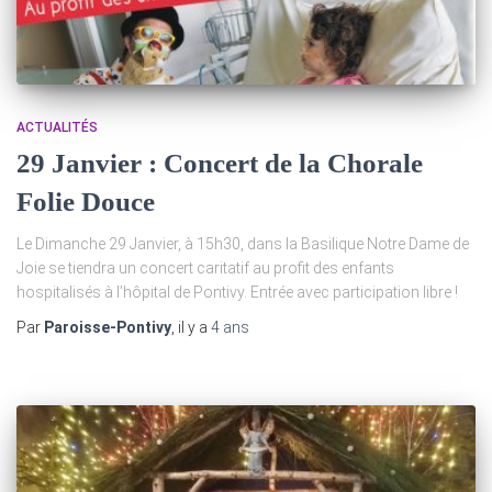
ACTUALITÉS
29 Janvier : Concert de la Chorale
Folie Douce
Le Dimanche 29 Janvier, à 15h30, dans la Basilique Notre Dame de
Joie se tiendra un concert caritatif au profit des enfants
hospitalisés à l’hôpital de Pontivy. Entrée avec participation libre !
Par
Paroisse-Pontivy
, il y a
4 ans