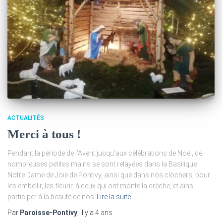
ACTUALITÉS
Merci à tous !
Pendant la période de l’Avent jusqu’aux célébrations de Noël, de
nombreuses petites mains se sont relayées dans la Basilique
Notre Dame de Joie de Pontivy, ainsi que dans nos clochers, pour
les embellir, les fleurir, à ceux qui ont monté la crèche, et ainsi
participer à la beauté de nos
Lire la suite
Par
Paroisse-Pontivy
, il y a
4 ans