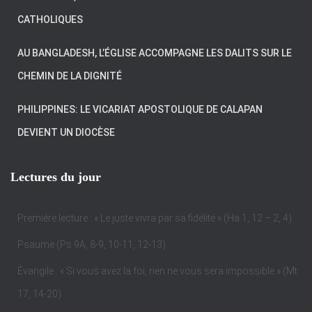
CATHOLIQUES
AU BANGLADESH, L’ÉGLISE ACCOMPAGNE LES DALITS SUR LE
CHEMIN DE LA DIGNITÉ
PHILIPPINES: LE VICARIAT APOSTOLIQUE DE CALAPAN
DEVIENT UN DIOCÈSE
Lectures du jour
Première lecture : « Le juste vivra par sa fidélité » (Ha 1, 12 – 2, 4)
Psaume (Ps 9A, 8-9, 10-11, 12-13)
Évangile : « Si vous avez la foi, rien ne vous sera impossible » (Mt
17, 14-20)