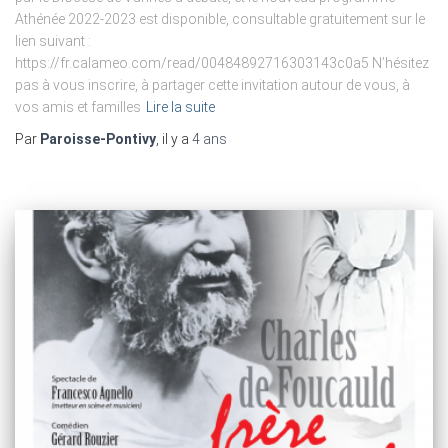
Athénée 2022-2023 est disponible, consultable gratuitement sur le
lien suivant :
https://fr.calameo.com/read/00484892716303143c0a5 N’hésitez
pas à vous inscrire, à partager cette invitation autour de vous, à
vos amis et familles
Lire la suite
Par
Paroisse-Pontivy
, il y a
4 ans