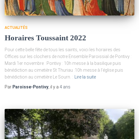
ACTUALITÉS
Horaires Toussaint 2022
Pour cette belle fête de tous les saints, voici les horaires des
Offices sur les clochers de notre Ensemble Paroissial de Pontivy :
Mardi 1er novembre : Pontivy : 10h messe à la basilique puis
bénédiction au cimetière St Thuriau :10h messe à l’église puis
bénédiction au cimetière Le Sourn. :
Lire la suite
Par
Paroisse-Pontivy
, il y a
4 ans