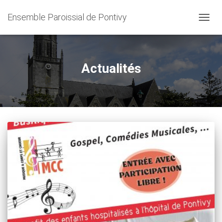
Ensemble Paroissial de Pontivy
OUVRI
LA
NAVIG
Actualités