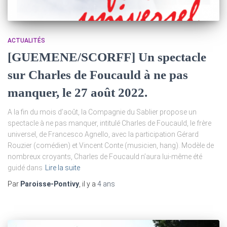
ACTUALITÉS
[GUEMENE/SCORFF] Un spectacle
sur Charles de Foucauld à ne pas
manquer, le 27 août 2022.
A la fin du mois d’août, la Compagnie du Sablier propose un
spectacle à ne pas manquer, intitulé Charles de Foucauld, le frère
universel, de Francesco Agnello, avec la participation Gérard
Rouzier (comédien) et Vincent Conte (musicien, hang). Modèle de
nombreux croyants, Charles de Foucauld n’aura lui-même été
guidé dans
Lire la suite
Par
Paroisse-Pontivy
, il y a
4 ans