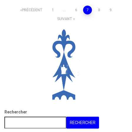
Pagination
PRÉCÉDENT
1
…
6
7
8
9
SUIVANT
des
publications
Rechercher
RECHERCHER